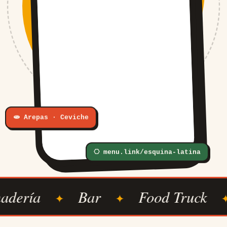
🫓 Arepas · Ceviche
⎔ menu.link/esquina-latina
ía
Bar
Food Truck
Bo
✦
✦
✦