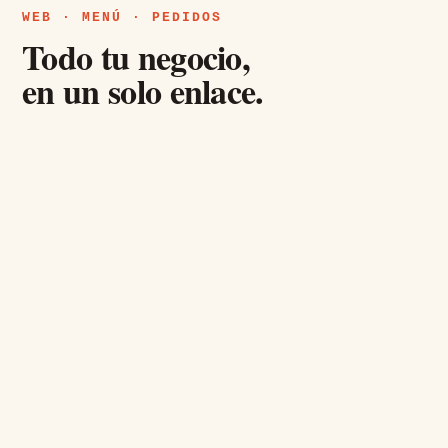
WEB · MENÚ · PEDIDOS
Todo tu negocio,
en un solo enlace.
01 —
Tu página, lista para compartir
Tu enlace con tu marca: menú, ubicación,
redes, código QR y botón de WhatsApp — todo
en un solo lugar. Sin PDFs, sin diseñadores.
TU WEB